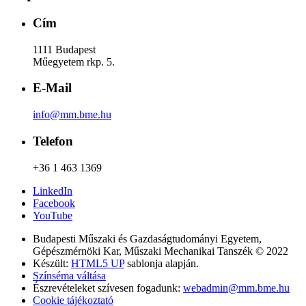
Cím
1111 Budapest
Műegyetem rkp. 5.
E-Mail
info@mm.bme.hu
Telefon
+36 1 463 1369
LinkedIn
Facebook
YouTube
Budapesti Műszaki és Gazdaságtudományi Egyetem,
Gépészmérnöki Kar, Műszaki Mechanikai Tanszék © 2022
Készült:
HTML5 UP
sablonja alapján.
Színséma váltása
Észrevételeket szívesen fogadunk:
webadmin@mm.bme.hu
Cookie tájékoztató