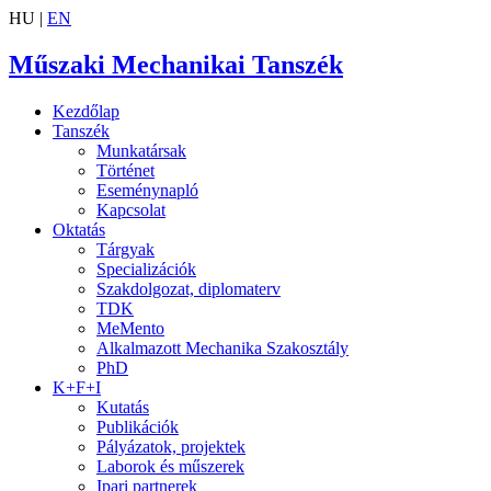
HU |
EN
Műszaki Mechanikai Tanszék
Kezdőlap
Tanszék
Munkatársak
Történet
Eseménynapló
Kapcsolat
Oktatás
Tárgyak
Specializációk
Szakdolgozat, diplomaterv
TDK
MeMento
Alkalmazott Mechanika Szakosztály
PhD
K+F+I
Kutatás
Publikációk
Pályázatok, projektek
Laborok és műszerek
Ipari partnerek