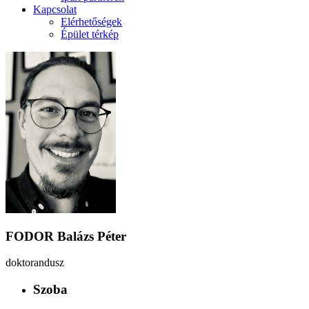
Kapcsolat
Elérhetőségek
Épület térkép
FODOR Balázs Péter
doktorandusz
Szoba