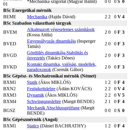
*Mechanika szigorlat (Magyar Bálint)
0
0
0
S
0
01
BSc Energetikai mérnök
BEME
Mechanika
(Hajdu Dávid)
2
2
0
V
4
BSc Szabadon választható tárgyak
Alkalmazott végeselemes számítások
BVEM
2
0
0
F
3
(Kossa Attila)
Egyensúlyozás dinamikája
(Insperger
BVED
2
0
0
F
3
Tamás)
Gördülés dinamikája-Stabilitás és
BVGD
2
0
0
F
3
önvezetés
(Takács Dénes)
Kontakt dinamika, valóság, modellek,
BVKD
2
0
0
F
3
paradoxonok
(Csernák Gábor)
BSc Gépész- és Mechatronikai mérnök (Német)
BXM1
Statik
(Ákos MIKLÓS)
1
2
0
F
4
BXN2
Festigkeitslehre
(Ádám KOVÁCS)
2
2
0
V
4
BXM3
Dynamik
(Ákos MIKLÓS)
2
2
0
V
5
BXM4
Schwingungslehre
(Margit BENDE)
2
1
0
F
4
Mechanik Abschlussprüfung
(Margit
BGSZ
0
0
0
S
0
BENDE)
BSc Gépészmérnök (Angol)
BXM1
Statics
(Dániel BACHRATHY)
1
2
0
F
4