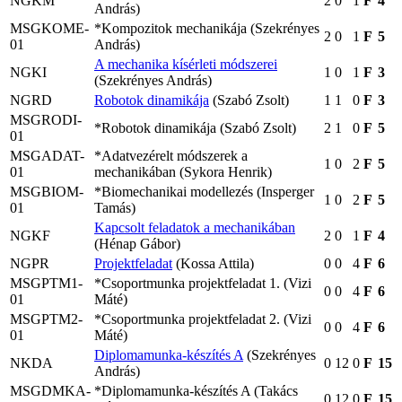
NGKM
2
0
1
F
4
András)
MSGKOME-
*Kompozitok mechanikája (Szekrényes
2
0
1
F
5
01
András)
A mechanika kísérleti módszerei
NGKI
1
0
1
F
3
(Szekrényes András)
NGRD
Robotok dinamikája
(Szabó Zsolt)
1
1
0
F
3
MSGRODI-
*Robotok dinamikája (Szabó Zsolt)
2
1
0
F
5
01
MSGADAT-
*Adatvezérelt módszerek a
1
0
2
F
5
01
mechanikában (Sykora Henrik)
MSGBIOM-
*Biomechanikai modellezés (Insperger
1
0
2
F
5
01
Tamás)
Kapcsolt feladatok a mechanikában
NGKF
2
0
1
F
4
(Hénap Gábor)
NGPR
Projektfeladat
(Kossa Attila)
0
0
4
F
6
MSGPTM1-
*Csoportmunka projektfeladat 1. (Vizi
0
0
4
F
6
01
Máté)
MSGPTM2-
*Csoportmunka projektfeladat 2. (Vizi
0
0
4
F
6
01
Máté)
Diplomamunka-készítés A
(Szekrényes
NKDA
0
12
0
F
15
András)
MSGDMKA-
*Diplomamunka-készítés A (Takács
0
12
0
F
15