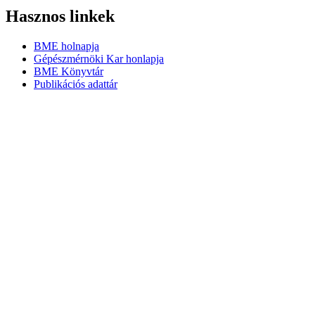
Hasznos linkek
BME holnapja
Gépészmérnöki Kar honlapja
BME Könyvtár
Publikációs adattár