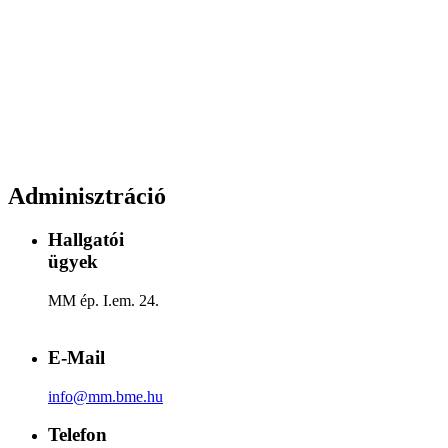
Adminisztráció
Hallgatói
ügyek
MM ép. I.em. 24.
E-Mail
info@mm.bme.hu
Telefon