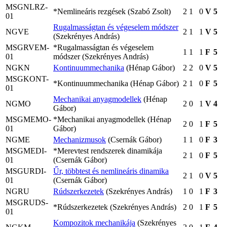
MSGNLRZ-
*Nemlineáris rezgések (Szabó Zsolt)
2
1
0
V
5
01
Rugalmasságtan és végeselem módszer
NGVE
2
1
1
V
5
(Szekrényes András)
MSGRVEM-
*Rugalmasságtan és végeselem
1
1
1
F
5
01
módszer (Szekrényes András)
NGKN
Kontinuummechanika
(Hénap Gábor)
2
2
0
V
5
MSGKONT-
*Kontinuummechanika (Hénap Gábor)
2
1
0
F
5
01
Mechanikai anyagmodellek
(Hénap
NGMO
2
0
1
V
4
Gábor)
MSGMEMO-
*Mechanikai anyagmodellek (Hénap
2
0
1
F
5
01
Gábor)
NGME
Mechanizmusok
(Csernák Gábor)
1
1
0
F
3
MSGMEDI-
*Merevtest rendszerek dinamikája
2
1
0
F
5
01
(Csernák Gábor)
MSGURDI-
Űr, többtest és nemlineáris dinamika
2
1
0
V
5
01
(Csernák Gábor)
NGRU
Rúdszerkezetek
(Szekrényes András)
1
0
1
F
3
MSGRUDS-
*Rúdszerkezetek (Szekrényes András)
2
0
1
F
5
01
Kompozitok mechanikája
(Szekrényes