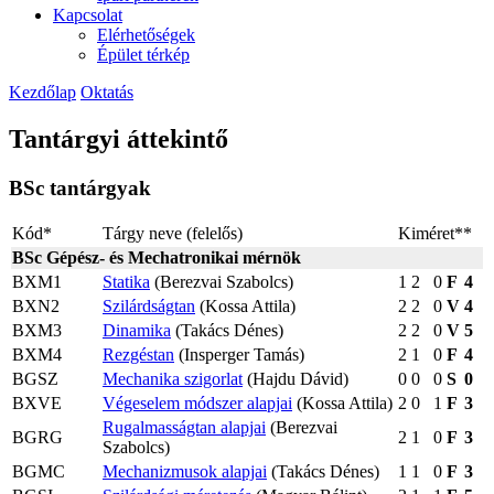
Kapcsolat
Elérhetőségek
Épület térkép
Kezdőlap
Oktatás
Tantárgyi áttekintő
BSc tantárgyak
Kód*
Tárgy neve (felelős)
Kiméret**
BSc Gépész- és Mechatronikai mérnök
BXM1
Statika
(Berezvai Szabolcs)
1
2
0
F
4
BXN2
Szilárdságtan
(Kossa Attila)
2
2
0
V
4
BXM3
Dinamika
(Takács Dénes)
2
2
0
V
5
BXM4
Rezgéstan
(Insperger Tamás)
2
1
0
F
4
BGSZ
Mechanika szigorlat
(Hajdu Dávid)
0
0
0
S
0
BXVE
Végeselem módszer alapjai
(Kossa Attila)
2
0
1
F
3
Rugalmasságtan alapjai
(Berezvai
BGRG
2
1
0
F
3
Szabolcs)
BGMC
Mechanizmusok alapjai
(Takács Dénes)
1
1
0
F
3