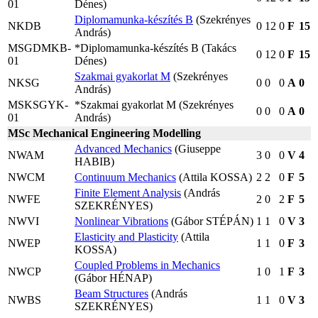
01
Dénes)
Diplomamunka-készítés B
(Szekrényes
NKDB
0
12
0
F
15
András)
MSGDMKB-
*Diplomamunka-készítés B (Takács
0
12
0
F
15
01
Dénes)
Szakmai gyakorlat M
(Szekrényes
NKSG
0
0
0
A
0
András)
MSKSGYK-
*Szakmai gyakorlat M (Szekrényes
0
0
0
A
0
01
András)
MSc Mechanical Engineering Modelling
Advanced Mechanics
(Giuseppe
NWAM
3
0
0
V
4
HABIB)
NWCM
Continuum Mechanics
(Attila KOSSA)
2
2
0
F
5
Finite Element Analysis
(András
NWFE
2
0
2
F
5
SZEKRÉNYES)
NWVI
Nonlinear Vibrations
(Gábor STÉPÁN)
1
1
0
V
3
Elasticity and Plasticity
(Attila
NWEP
1
1
0
F
3
KOSSA)
Coupled Problems in Mechanics
NWCP
1
0
1
F
3
(Gábor HÉNAP)
Beam Structures
(András
NWBS
1
1
0
V
3
SZEKRÉNYES)