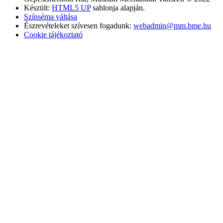
Készült:
HTML5 UP
sablonja alapján.
Színséma váltása
Észrevételeket szívesen fogadunk:
webadmin@mm.bme.hu
Cookie tájékoztató