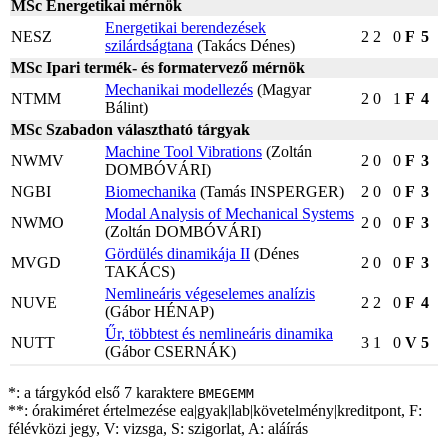
MSc Energetikai mérnök
Energetikai berendezések
NESZ
2
2
0
F
5
szilárdságtana
(Takács Dénes)
MSc Ipari termék- és formatervező mérnök
Mechanikai modellezés
(Magyar
NTMM
2
0
1
F
4
Bálint)
MSc Szabadon választható tárgyak
Machine Tool Vibrations
(Zoltán
NWMV
2
0
0
F
3
DOMBÓVÁRI)
NGBI
Biomechanika
(Tamás INSPERGER)
2
0
0
F
3
Modal Analysis of Mechanical Systems
NWMO
2
0
0
F
3
(Zoltán DOMBÓVÁRI)
Gördülés dinamikája II
(Dénes
MVGD
2
0
0
F
3
TAKÁCS)
Nemlineáris végeselemes analízis
NUVE
2
2
0
F
4
(Gábor HÉNAP)
Űr, többtest és nemlineáris dinamika
NUTT
3
1
0
V
5
(Gábor CSERNÁK)
*: a tárgykód első 7 karaktere
BMEGEMM
**: órakiméret értelmezése ea|gyak|lab|követelmény|kreditpont, F:
félévközi jegy, V: vizsga, S: szigorlat, A: aláírás