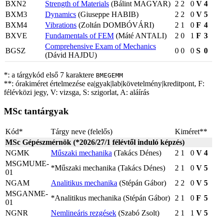
BXN2
Strength of Materials
(Bálint MAGYAR)
2
2
0
V
4
BXM3
Dynamics
(Giuseppe HABIB)
2
2
0
V
5
BXM4
Vibrations
(Zoltán DOMBÓVÁRI)
2
1
0
F
4
BXVE
Fundamentals of FEM
(Máté ANTALI)
2
0
1
F
3
Comprehensive Exam of Mechanics
BGSZ
0
0
0
S
0
(Dávid HAJDU)
*: a tárgykód első 7 karaktere
BMEGEMM
**: órakiméret értelmezése ea|gyak|lab|követelmény|kreditpont, F:
félévközi jegy, V: vizsga, S: szigorlat, A: aláírás
MSc tantárgyak
Kód*
Tárgy neve (felelős)
Kiméret**
MSc Gépészmérnök (*2026/27/1 félévtől induló képzés)
NGMK
Műszaki mechanika
(Takács Dénes)
2
1
0
V
4
MSGMUME-
*Műszaki mechanika (Takács Dénes)
2
1
0
V
5
01
NGAM
Analitikus mechanika
(Stépán Gábor)
2
2
0
V
5
MSGANME-
*Analitikus mechanika (Stépán Gábor)
2
1
0
F
5
01
NGNR
Nemlineáris rezgések
(Szabó Zsolt)
2
1
1
V
5