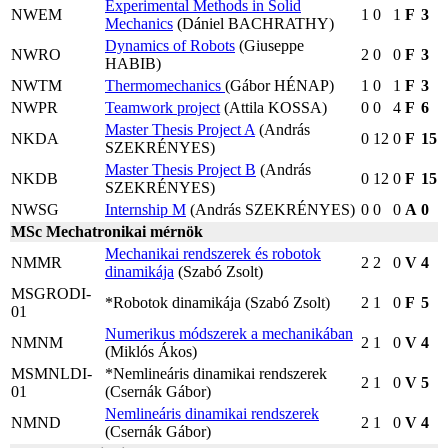
Experimental Methods in Solid
NWEM
1
0
1
F
3
Mechanics
(Dániel BACHRATHY)
Dynamics of Robots
(Giuseppe
NWRO
2
0
0
F
3
HABIB)
NWTM
Thermomechanics
(Gábor HÉNAP)
1
0
1
F
3
NWPR
Teamwork project
(Attila KOSSA)
0
0
4
F
6
Master Thesis Project A
(András
NKDA
0
12
0
F
15
SZEKRÉNYES)
Master Thesis Project B
(András
NKDB
0
12
0
F
15
SZEKRÉNYES)
NWSG
Internship M
(András SZEKRÉNYES)
0
0
0
A
0
MSc Mechatronikai mérnök
Mechanikai rendszerek és robotok
NMMR
2
2
0
V
4
dinamikája
(Szabó Zsolt)
MSGRODI-
*Robotok dinamikája (Szabó Zsolt)
2
1
0
F
5
01
Numerikus módszerek a mechanikában
NMNM
2
1
0
V
4
(Miklós Ákos)
MSMNLDI-
*Nemlineáris dinamikai rendszerek
2
1
0
V
5
01
(Csernák Gábor)
Nemlineáris dinamikai rendszerek
NMND
2
1
0
V
4
(Csernák Gábor)