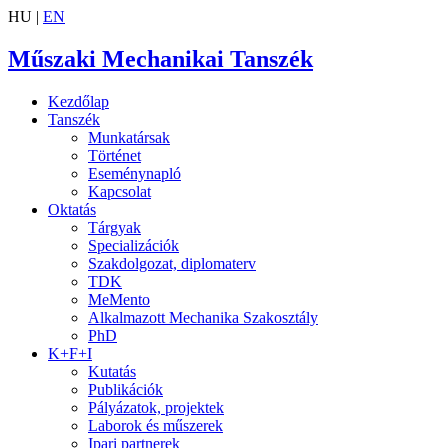
HU |
EN
Műszaki Mechanikai Tanszék
Kezdőlap
Tanszék
Munkatársak
Történet
Eseménynapló
Kapcsolat
Oktatás
Tárgyak
Specializációk
Szakdolgozat, diplomaterv
TDK
MeMento
Alkalmazott Mechanika Szakosztály
PhD
K+F+I
Kutatás
Publikációk
Pályázatok, projektek
Laborok és műszerek
Ipari partnerek