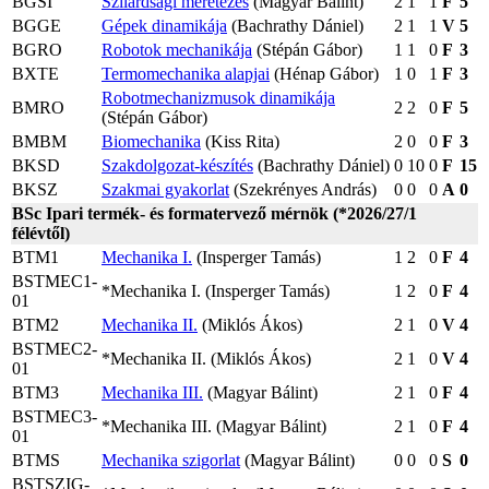
BGSI
Szilárdsági méretezés
(Magyar Bálint)
2
1
1
F
5
BGGE
Gépek dinamikája
(Bachrathy Dániel)
2
1
1
V
5
BGRO
Robotok mechanikája
(Stépán Gábor)
1
1
0
F
3
BXTE
Termomechanika alapjai
(Hénap Gábor)
1
0
1
F
3
Robotmechanizmusok dinamikája
BMRO
2
2
0
F
5
(Stépán Gábor)
BMBM
Biomechanika
(Kiss Rita)
2
0
0
F
3
BKSD
Szakdolgozat-készítés
(Bachrathy Dániel)
0
10
0
F
15
BKSZ
Szakmai gyakorlat
(Szekrényes András)
0
0
0
A
0
BSc Ipari termék- és formatervező mérnök (*2026/27/1
félévtől)
BTM1
Mechanika I.
(Insperger Tamás)
1
2
0
F
4
BSTMEC1-
*Mechanika I. (Insperger Tamás)
1
2
0
F
4
01
BTM2
Mechanika II.
(Miklós Ákos)
2
1
0
V
4
BSTMEC2-
*Mechanika II. (Miklós Ákos)
2
1
0
V
4
01
BTM3
Mechanika III.
(Magyar Bálint)
2
1
0
F
4
BSTMEC3-
*Mechanika III. (Magyar Bálint)
2
1
0
F
4
01
BTMS
Mechanika szigorlat
(Magyar Bálint)
0
0
0
S
0
BSTSZIG-