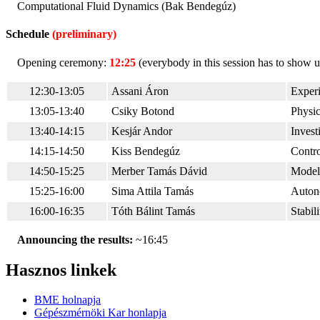
Computational Fluid Dynamics (Bak Bendegúz)
Schedule
(preliminary)
Opening ceremony:
12:25
(everybody in this session has to show u
12:30-13:05
Assani Áron
Experi
13:05-13:40
Csiky Botond
Physic
13:40-14:15
Kesjár Andor
Invest
14:15-14:50
Kiss Bendegúz
Contro
14:50-15:25
Merber Tamás Dávid
Modeli
15:25-16:00
Sima Attila Tamás
Auton
16:00-16:35
Tóth Bálint Tamás
Stabil
Announcing the results:
~16:45
Hasznos linkek
BME holnapja
Gépészmérnöki Kar honlapja