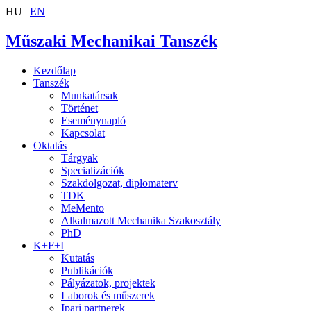
HU |
EN
Műszaki Mechanikai Tanszék
Kezdőlap
Tanszék
Munkatársak
Történet
Eseménynapló
Kapcsolat
Oktatás
Tárgyak
Specializációk
Szakdolgozat, diplomaterv
TDK
MeMento
Alkalmazott Mechanika Szakosztály
PhD
K+F+I
Kutatás
Publikációk
Pályázatok, projektek
Laborok és műszerek
Ipari partnerek