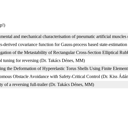
p!)
mental and mechanical characterisation of pneumatic artificial muscle
s-derived covariance function for Gauss-process based state-estimatio
igation of the Metastability of Rectangular Cross-Section Elliptical R
l tuning for reversing (Dr. Takács Dénes, MM)
ng the Deformation of Hyperelastic Torus Shells Using Finite Elemen
omous Obstacle Avoidance with Safety-Critical Control (Dr. Kiss Ád
ity of a reversing full-trailer (Dr. Takács Dénes, MM)